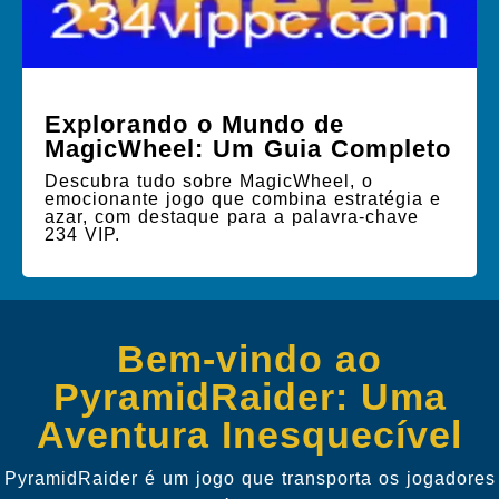
Explorando o Mundo de
MagicWheel: Um Guia Completo
Descubra tudo sobre MagicWheel, o
emocionante jogo que combina estratégia e
azar, com destaque para a palavra-chave
234 VIP.
Bem-vindo ao
PyramidRaider: Uma
Aventura Inesquecível
PyramidRaider é um jogo que transporta os jogadores