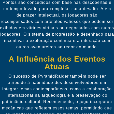
Pontos são concedidos com base nas descobertas e
no tempo levado para completar cada desafio. Além
de prazer intelectual, os jogadores são
recompensados com artefatos valiosos que podem ser
exibidos em vitrines virtuais ou negociados com outros
jogadores. O sistema de progressão é desenhado para
incentivar a exploração contínua e a interação com
outros aventureiros ao redor do mundo.
A Influência dos Eventos
Atuais
O sucesso de PyramidRaider também pode ser
atribuído à habilidade dos desenvolvedores em
integrar temas contemporâneos, como a colaboração
internacional na arqueologia e a preservação do
patrimônio cultural. Recentemente, o jogo incorporou
mecânicas que refletem esses temas, permitindo que