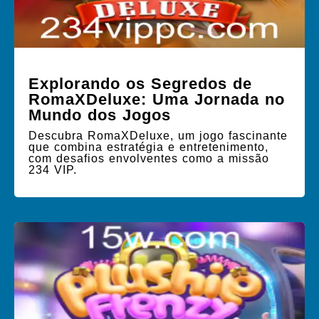
Explorando os Segredos de
RomaXDeluxe: Uma Jornada no
Mundo dos Jogos
Descubra RomaXDeluxe, um jogo fascinante
que combina estratégia e entretenimento,
com desafios envolventes como a missão
234 VIP.