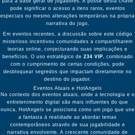
para a base geral de jogadores. A posse desta chave
pode significar o acesso a itens raros, eventos
especiais ou mesmo alterações temporárias na própria
narrativa do jogo.
Em eventos recentes, a discussão sobre este código
misterioso incentivou comunidades a compartilharem
teorias online, conjecturando suas implicações e
benefícios. O uso estratégico de
234 VIP
, combinado
com o cumprimento de certas condições, pode
desbloquear segredos que impactam diretamente no
destino do jogador.
Eventos Atuais e HotAngels
No contexto dos eventos atuais, onde a tecnologia e o
entretenimento digital são mais influentes do que
nunca, HotAngels se posiciona como um jogo que une
a fantasia à realidade ao abordar temas
contemporâneos através de sua jogabilidade e
narrativa envolvente. A crescente comunidade de