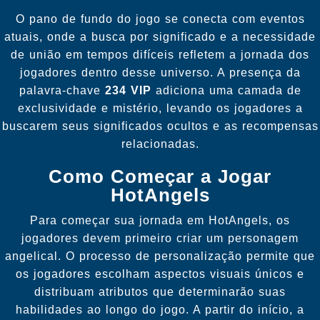
O pano de fundo do jogo se conecta com eventos
atuais, onde a busca por significado e a necessidade
de união em tempos difíceis refletem a jornada dos
jogadores dentro desse universo. A presença da
palavra-chave
234 VIP
adiciona uma camada de
exclusividade e mistério, levando os jogadores a
buscarem seus significados ocultos e as recompensas
relacionadas.
Como Começar a Jogar
HotAngels
Para começar sua jornada em HotAngels, os
jogadores devem primeiro criar um personagem
angelical. O processo de personalização permite que
os jogadores escolham aspectos visuais únicos e
distribuam atributos que determinarão suas
habilidades ao longo do jogo. A partir do início, a