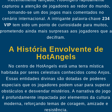
capturou a atenção de jogadores ao redor do mundo,
tornando-se um dos jogos mais comentados no
cenário internacional. A intrigante palavra-chave
234
VIP
tem sido um ponto de curiosidade para muitos,
prometendo ainda mais surpresas aos jogadores que a
decifram.
A História Envolvente de
HotAngels
No centro de HotAngels está uma terra mística
habitada por seres celestiais conhecidos como Anjos.
Essas entidades divinas são dotadas de poderes
especiais que os jogadores podem usar para superar
obstáculos e desvendar mistérios. A narrativa do jogo
é profundamente impactada por elementos da cultura
moderna, reforçando temas de coragem, amizade e
resistência.