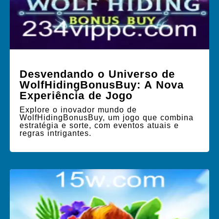
Desvendando o Universo de
WolfHidingBonusBuy: A Nova
Experiência de Jogo
Explore o inovador mundo de
WolfHidingBonusBuy, um jogo que combina
estratégia e sorte, com eventos atuais e
regras intrigantes.