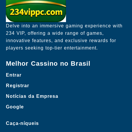
Delve into an immersive gaming experience with
234 VIP, offering a wide range of games,
innovative features, and exclusive rewards for
players seeking top-tier entertainment.
Melhor Cassino no Brasil
Entrar
Registrar
Notícias da Empresa
Google
Caça-níqueis