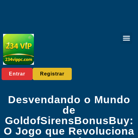
Caça-níqu
Rinha de galos
Jogos de sa
Comunidade 
Notícias da 
Entrar
Registrar
Desvendando o Mundo
de
GoldofSirensBonusBuy:
O Jogo que Revoluciona