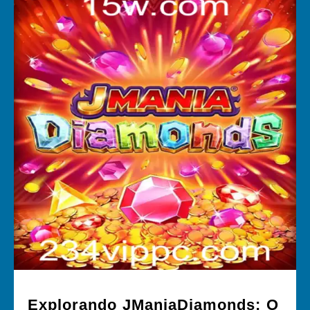
Explorando JManiaDiamonds: O