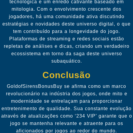
tecnológica e um enredo cativante baseado em
mitologia. Com o envolvimento crescente dos
jogadores, há uma comunidade ativa discutindo
estratégias e novidades deste universo digital, o que
tem contribuído para a longevidade do jogo.
Plataformas de streaming e redes sociais estão
repletas de análises e dicas, criando um verdadeiro
ecossistema em torno da saga deste universo
subaquático.
Conclusão
GoldofSirensBonusBuy se afirma como um marco
revolucionário na indústria dos jogos, onde mito e
modernidade se entrelaçam para proporcionar
entretenimento de qualidade. Sua constante evolução
através de atualizações como ‘234 VIP’ garante que o
jogo se mantenha relevante e atraente para os
aficionados por jogos ao redor do mundo.