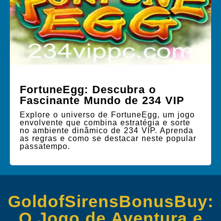
FortuneEgg: Descubra o
Fascinante Mundo de 234 VIP
Explore o universo de FortuneEgg, um jogo
envolvente que combina estratégia e sorte
no ambiente dinâmico de 234 VIP. Aprenda
as regras e como se destacar neste popular
passatempo.
GoldofSirensBonusBuy:
O Jogo de Aventura e