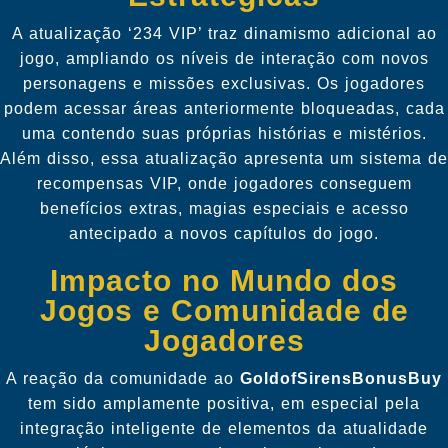
A atualização ‘234 VIP’ traz dinamismo adicional ao
jogo, ampliando os níveis de interação com novos
personagens e missões exclusivas. Os jogadores
podem acessar áreas anteriormente bloqueadas, cada
uma contendo suas próprias histórias e mistérios.
Além disso, essa atualização apresenta um sistema de
recompensas VIP, onde jogadores conseguem
benefícios extras, magias especiais e acesso
antecipado a novos capítulos do jogo.
Impacto no Mundo dos
Jogos e Comunidade de
Jogadores
A reação da comunidade ao
GoldofSirensBonusBuy
tem sido amplamente positiva, em especial pela
integração inteligente de elementos da atualidade