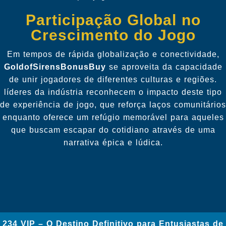
Participação Global no
Crescimento do Jogo
Em tempos de rápida globalização e conectividade,
GoldofSirensBonusBuy
se aproveita da capacidade
de unir jogadores de diferentes culturas e regiões.
líderes da indústria reconhecem o impacto deste tipo
de experiência de jogo, que reforça laços comunitários
enquanto oferece um refúgio memorável para aqueles
que buscam escapar do cotidiano através de uma
narrativa épica e lúdica.
234 VIP – O Destino Definitivo para Entusiastas de