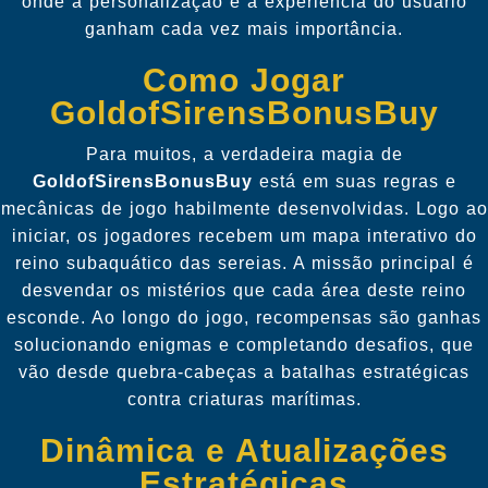
onde a personalização e a experiência do usuário
ganham cada vez mais importância.
Como Jogar
GoldofSirensBonusBuy
Para muitos, a verdadeira magia de
GoldofSirensBonusBuy
está em suas regras e
mecânicas de jogo habilmente desenvolvidas. Logo ao
iniciar, os jogadores recebem um mapa interativo do
reino subaquático das sereias. A missão principal é
desvendar os mistérios que cada área deste reino
esconde. Ao longo do jogo, recompensas são ganhas
solucionando enigmas e completando desafios, que
vão desde quebra-cabeças a batalhas estratégicas
contra criaturas marítimas.
Dinâmica e Atualizações
Estratégicas