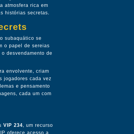
a atmosfera rica em
 histórias secretas.
ecrets
o subaquático se
 o papel de sereias
té o desvendamento de
ra envolvente, criam
s jogadores cada vez
oblemas e pensamento
onagens, cada um com
us
VIP 234
, um recurso
VIP oferece acesso a