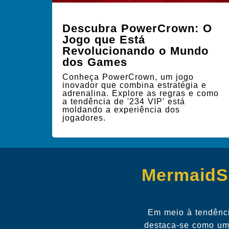
Descubra PowerCrown: O
Jogo que Está
Revolucionando o Mundo
dos Games
Conheça PowerCrown, um jogo
inovador que combina estratégia e
adrenalina. Explore as regras e como
a tendência de '234 VIP' está
moldando a experiência dos
jogadores.
MermaidS
Em meio à tendênci
destaca-se como uma