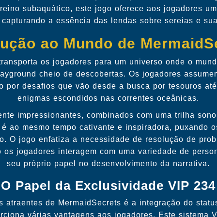
reino subaquático, este jogo oferece aos jogadores um
 capturando a essência das lendas sobre sereias e suas
dução ao Mundo de MermaidS
transporta os jogadores para um universo onde o mund
layground cheio de descobertas. Os jogadores assumem
o por desafios que vão desde a busca por tesouros a
enigmas escondidos nas correntes oceânicas.
ente impressionantes, combinados com uma trilha sono
 é ao mesmo tempo cativante e inspiradora, puxando o
o. O jogo enfatiza a necessidade de resolução de pr
to os jogadores interagem com uma variedade de pers
seu próprio papel no desenvolvimento da narrativa.
O Papel da Exclusividade VIP 234
 atraentes de MermaidSecrets é a integração do stat
rciona várias vantagens aos jogadores. Este sistema 