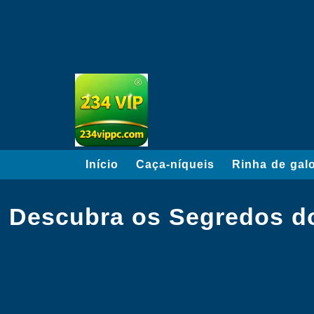
Início
Caça-níqueis
Rinha de gal
Descubra os Segredos do