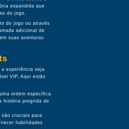
tória expandida que
so do jogo.
ro do jogo ou através
camada adicional de
 em suas aventuras
ts
 a experiência seja
vel VIP. Aqui estão
uma ordem específica
 história progrida de
 são cruciais para
rnecer habilidades