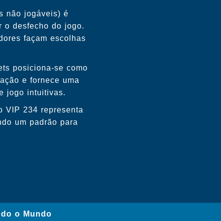
 não jogáveis) é
r o desfecho do jogo.
adores façam escolhas
ets posiciona-se como
nação e fornece uma
 jogo intuitivas.
o VIP 234 representa
endo um padrão para
Todo o Mundo