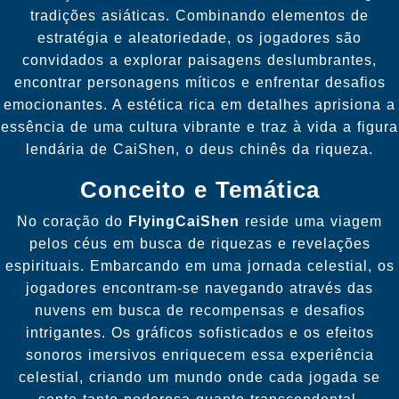
tradições asiáticas. Combinando elementos de
estratégia e aleatoriedade, os jogadores são
convidados a explorar paisagens deslumbrantes,
encontrar personagens míticos e enfrentar desafios
emocionantes. A estética rica em detalhes aprisiona a
essência de uma cultura vibrante e traz à vida a figura
lendária de CaiShen, o deus chinês da riqueza.
Conceito e Temática
No coração do
FlyingCaiShen
reside uma viagem
pelos céus em busca de riquezas e revelações
espirituais. Embarcando em uma jornada celestial, os
jogadores encontram-se navegando através das
nuvens em busca de recompensas e desafios
intrigantes. Os gráficos sofisticados e os efeitos
sonoros imersivos enriquecem essa experiência
celestial, criando um mundo onde cada jogada se