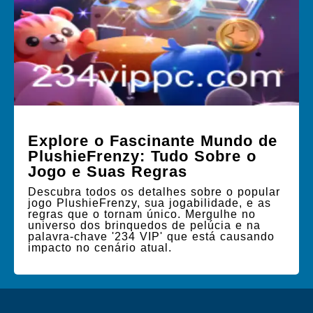
Explore o Fascinante Mundo de
PlushieFrenzy: Tudo Sobre o
Jogo e Suas Regras
Descubra todos os detalhes sobre o popular
jogo PlushieFrenzy, sua jogabilidade, e as
regras que o tornam único. Mergulhe no
universo dos brinquedos de pelúcia e na
palavra-chave '234 VIP' que está causando
impacto no cenário atual.