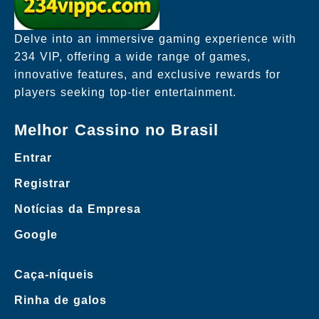
Delve into an immersive gaming experience with
234 VIP, offering a wide range of games,
innovative features, and exclusive rewards for
players seeking top-tier entertainment.
Melhor Cassino no Brasil
Entrar
Registrar
Notícias da Empresa
Google
Caça-níqueis
Rinha de galos