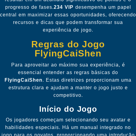
progresso de fases.
234 VIP
desempenha um papel
central em maximizar essas oportunidades, oferecendo
recursos e dicas que podem transformar sua
experiência de jogo.
Regras do Jogo
FlyingCaiShen
Para aproveitar ao máximo sua experiência, é
essencial entender as regras básicas do
FlyingCaiShen
. Estas diretrizes proporcionam uma
estrutura clara e ajudam a manter o jogo justo e
competitivo.
Início do Jogo
Os jogadores começam selecionando seu avatar e
habilidades especiais. Há um manual integrado no
jogo para os novatos, proporcionando uma introdução