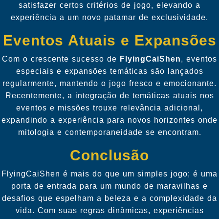
satisfazer certos critérios de jogo, elevando a
experiência a um novo patamar de exclusividade.
Eventos Atuais e Expansões
Com o crescente sucesso de
FlyingCaiShen
, eventos
especiais e expansões temáticas são lançados
regularmente, mantendo o jogo fresco e emocionante.
Recentemente, a integração de temáticas atuais nos
eventos e missões trouxe relevância adicional,
expandindo a experiência para novos horizontes onde
mitologia e contemporaneidade se encontram.
Conclusão
FlyingCaiShen é mais do que um simples jogo; é uma
porta de entrada para um mundo de maravilhas e
desafios que espelham a beleza e a complexidade da
vida. Com suas regras dinâmicas, experiências