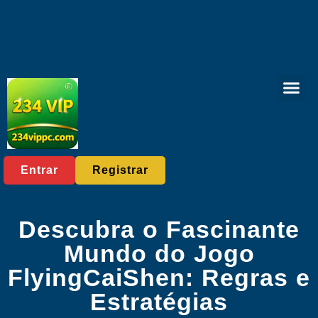
Caça-níqu
Rinha de galos
Jogos de sa
Comunidade 
Notícias da 
Entrar
Registrar
Descubra o Fascinante
Mundo do Jogo
FlyingCaiShen: Regras e
Estratégias