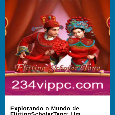
Explorando o Mundo de
FlirtingScholarTang: Um