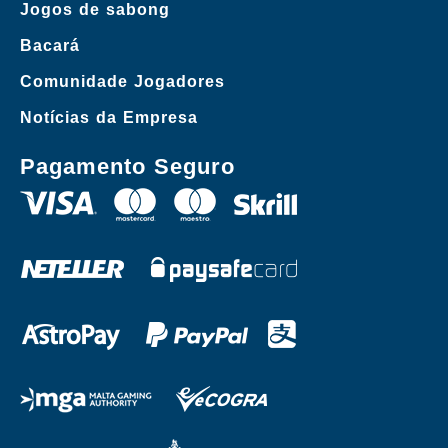
Jogos de sabong
Bacará
Comunidade Jogadores
Notícias da Empresa
Pagamento Seguro