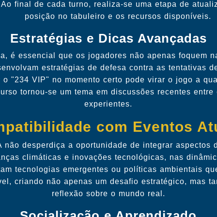
Ao final de cada turno, realiza-se uma etapa de atuali
posição no tabuleiro e os recursos disponíveis.
Estratégias e Dicas Avançadas
ria, é essencial que os jogadores não apenas foquem na 
nvolvam estratégias de defesa contra as tentativas 
 o "234 VIP" no momento certo pode virar o jogo a qua
ecurso tornou-se um tema em discussões recentes entre
experientes.
patibilidade com Eventos At
 desperdiça a oportunidade de integrar aspectos d
nças climáticas e inovações tecnológicas, nas dinâmic
am tecnologias emergentes ou políticas ambientais que
vel, criando não apenas um desafio estratégico, mas 
reflexão sobre o mundo real.
Socialização e Aprendizado