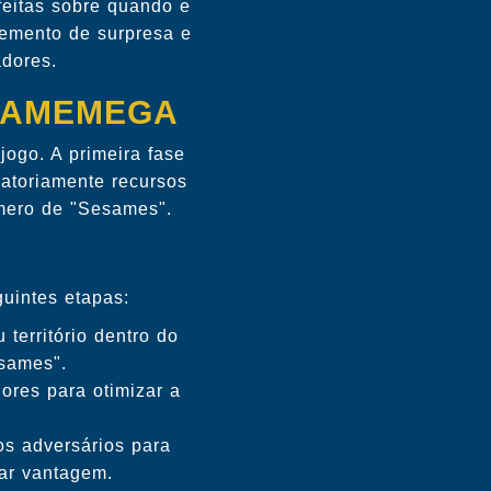
 feitas sobre quando e
lemento de surpresa e
adores.
ESAMEMEGA
go. A primeira fase
eatoriamente recursos
úmero de "Sesames".
guintes etapas:
território dentro do
esames".
ores para otimizar a
s adversários para
ar vantagem.