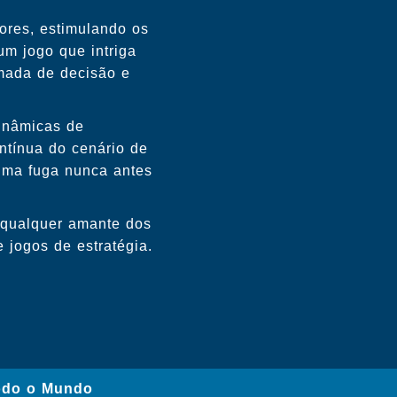
dores, estimulando os
m jogo que intriga
omada de decisão e
inâmicas de
tínua do cenário de
 uma fuga nunca antes
qualquer amante dos
 jogos de estratégia.
Todo o Mundo