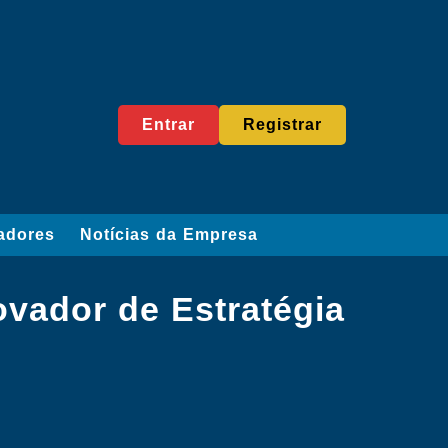
Entrar
Registrar
adores
Notícias da Empresa
ador de Estratégia