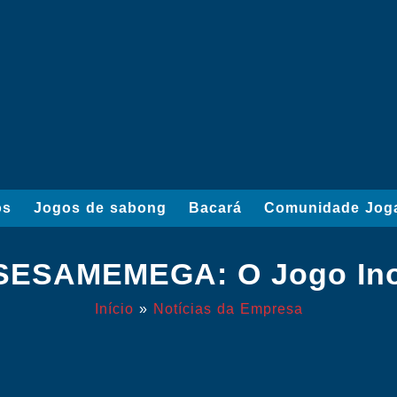
os
Jogos de sabong
Bacará
Comunidade Jog
ESAMEMEGA: O Jogo Inov
Início
»
Notícias da Empresa