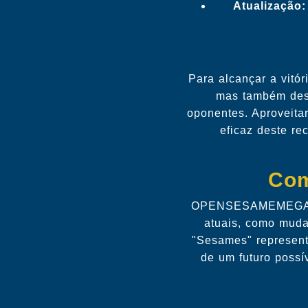
Atualização:
Para alcançar a vitó
mas também dese
oponentes. Aproveitar
eficaz deste r
Com
OPENSESAMEMEGA não
atuais, como muda
"Sesames" represent
de um futuro possí