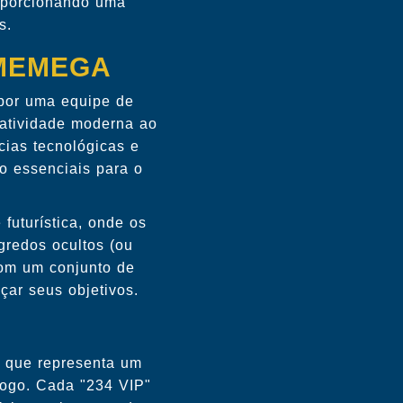
roporcionando uma
s.
AMEMEGA
or uma equipe de
ratividade moderna ao
cias tecnológicas e
ão essenciais para o
turística, onde os
gredos ocultos (ou
om um conjunto de
çar seus objetivos.
a que representa um
jogo. Cada "234 VIP"