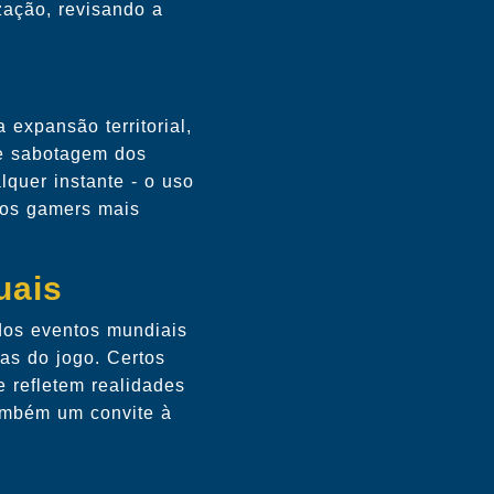
zação, revisando a
expansão territorial,
de sabotagem dos
lquer instante - o uso
 os gamers mais
uais
os eventos mundiais
as do jogo. Certos
 refletem realidades
também um convite à