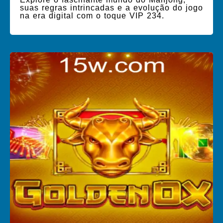
suas regras intrincadas e a evolução do jogo
na era digital com o toque VIP 234.