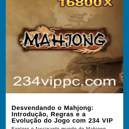
Desvendando o Mahjong:
Introdução, Regras e a
Evolução do Jogo com 234 VIP
Explore o fascinante mundo do Mahjong,