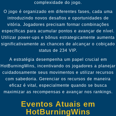
complexidade do jogo.
O jogo é organizado em diferentes fases, cada uma
introduzindo novos desafios e oportunidades de
vitória. Jogadores precisam formar combinações
específicas para acumular pontos e avançar de nível.
Utilizar power-ups e bônus estrategicamente aumenta
significativamente as chances de alcançar o cobiçado
status de 234 VIP.
A estratégia desempenha um papel crucial em
HotBurningWins, incentivando os jogadores a planejar
cuidadosamente seus movimentos e utilizar recursos
com sabedoria. Gerenciar os recursos de maneira
eficaz é vital, especialmente quando se busca
maximizar as recompensas e avançar nos rankings.
Eventos Atuais em
HotBurningWins