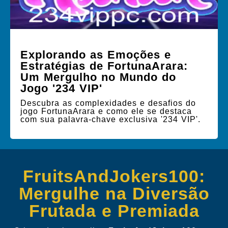
Explorando as Emoções e
Estratégias de FortunaArara:
Um Mergulho no Mundo do
Jogo '234 VIP'
Descubra as complexidades e desafios do
jogo FortunaArara e como ele se destaca
com sua palavra-chave exclusiva '234 VIP'.
FruitsAndJokers100:
Mergulhe na Diversão
Frutada e Premiada