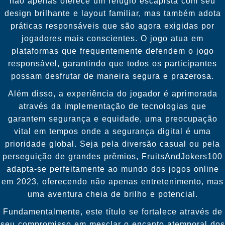
não apenas oferece um refúgio escapista com seu
design brilhante e layout familiar, mas também adota
práticas responsáveis que são agora exigidas por
jogadores mais conscientes. O jogo atua em
plataformas que frequentemente defendem o jogo
responsável, garantindo que todos os participantes
possam desfrutar de maneira segura e prazerosa.
Além disso, a experiência do jogador é aprimorada
através da implementação de tecnologias que
garantem segurança e equidade, uma preocupação
vital em tempos onde a segurança digital é uma
prioridade global. Seja pela diversão casual ou pela
perseguição de grandes prêmios, FruitsAndJokers100
adapta-se perfeitamente ao mundo dos jogos online
em 2023, oferecendo não apenas entretenimento, mas
uma aventura cheia de brilho e potencial.
Fundamentalmente, este título se fortalece através de
seu compromisso em mesclar o encanto atemporal dos