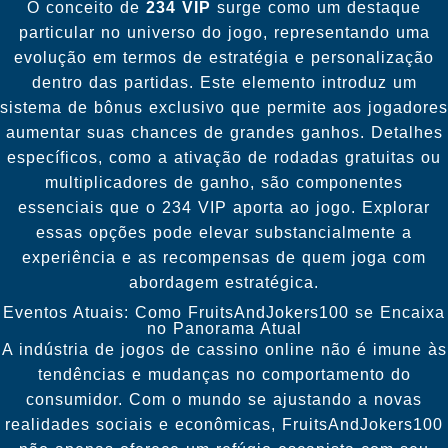
O conceito de
234 VIP
surge como um destaque
particular no universo do jogo, representando uma
evolução em termos de estratégia e personalização
dentro das partidas. Este elemento introduz um
sistema de bônus exclusivo que permite aos jogadores
aumentar suas chances de grandes ganhos. Detalhes
específicos, como a ativação de rodadas gratuitas ou
multiplicadores de ganho, são componentes
essenciais que o 234 VIP aporta ao jogo. Explorar
essas opções pode elevar substancialmente a
experiência e as recompensas de quem joga com
abordagem estratégica.
Eventos Atuais: Como FruitsAndJokers100 se Encaixa
no Panorama Atual
A indústria de jogos de cassino online não é imune às
tendências e mudanças no comportamento do
consumidor. Com o mundo se ajustando a novas
realidades sociais e econômicas, FruitsAndJokers100