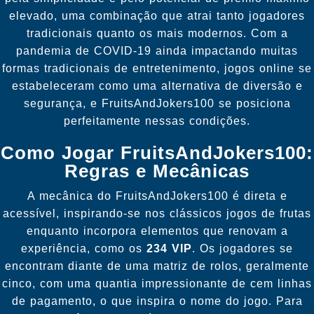
elevado, uma combinação que atrai tanto jogadores
tradicionais quanto os mais modernos. Com a
pandemia de COVID-19 ainda impactando muitas
formas tradicionais de entretenimento, jogos online se
estabeleceram como uma alternativa de diversão e
segurança, e FruitsAndJokers100 se posiciona
perfeitamente nessas condições.
Como Jogar FruitsAndJokers100:
Regras e Mecânicas
A mecânica do FruitsAndJokers100 é direta e
acessível, inspirando-se nos clássicos jogos de frutas
enquanto incorpora elementos que renovam a
experiência, como os
234 VIP
. Os jogadores se
encontram diante de uma matriz de rolos, geralmente
cinco, com uma quantia impressionante de cem linhas
de pagamento, o que inspira o nome do jogo. Para