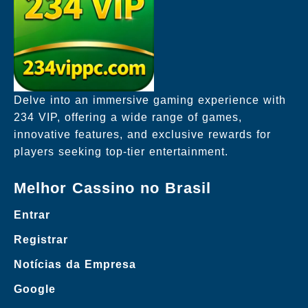
Delve into an immersive gaming experience with
234 VIP, offering a wide range of games,
innovative features, and exclusive rewards for
players seeking top-tier entertainment.
Melhor Cassino no Brasil
Entrar
Registrar
Notícias da Empresa
Google