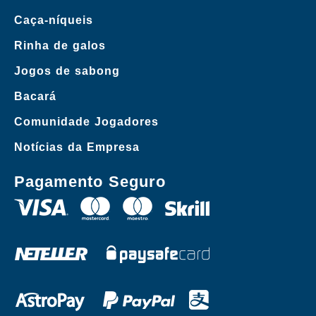
Caça-níqueis
Rinha de galos
Jogos de sabong
Bacará
Comunidade Jogadores
Notícias da Empresa
Pagamento Seguro