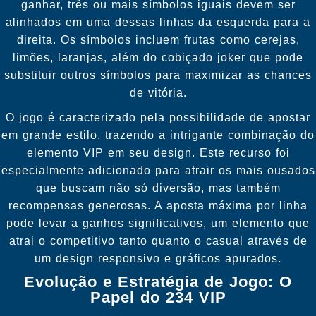
ganhar, três ou mais símbolos iguais devem ser
alinhados em uma dessas linhas da esquerda para a
direita. Os símbolos incluem frutas como cerejas,
limões, laranjas, além do cobiçado joker que pode
substituir outros símbolos para maximizar as chances
de vitória.
O jogo é caracterizado pela possibilidade de apostar
em grande estilo, trazendo a intrigante combinação do
elemento
VIP
em seu design. Este recurso foi
especialmente adicionado para atrair os mais ousados
que buscam não só diversão, mas também
recompensas generosas. A aposta máxima por linha
pode levar a ganhos significativos, um elemento que
atrai o competitivo tanto quanto o casual através de
um design responsivo e gráficos apurados.
Evolução e Estratégia de Jogo: O
Papel do 234 VIP