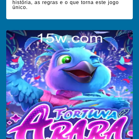
história, as regras e o que torna este jogo
único.