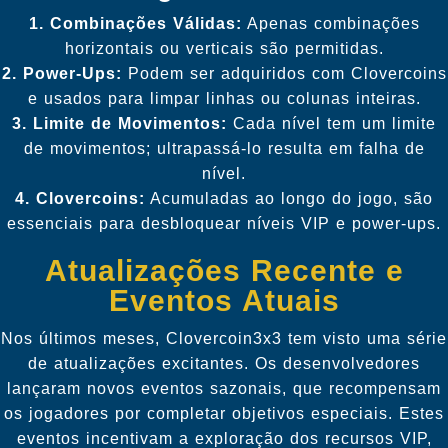
1. Combinações Válidas:
Apenas combinações
horizontais ou verticais são permitidas.
2. Power-Ups:
Podem ser adquiridos com Clovercoins
e usados para limpar linhas ou colunas inteiras.
3. Limite de Movimentos:
Cada nível tem um limite
de movimentos; ultrapassá-lo resulta em falha de
nível.
4. Clovercoins:
Acumuladas ao longo do jogo, são
essenciais para desbloquear níveis VIP e power-ups.
Atualizações Recente e
Eventos Atuais
Nos últimos meses, Clovercoin3x3 tem visto uma série
de atualizações excitantes. Os desenvolvedores
lançaram novos eventos sazonais, que recompensam
os jogadores por completar objetivos especiais. Estes
eventos incentivam a exploração dos recursos VIP,