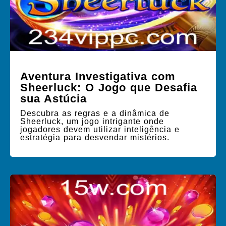
Aventura Investigativa com
Sheerluck: O Jogo que Desafia
sua Astúcia
Descubra as regras e a dinâmica de
Sheerluck, um jogo intrigante onde
jogadores devem utilizar inteligência e
estratégia para desvendar mistérios.