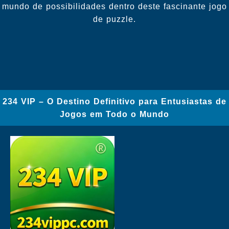
mundo de possibilidades dentro deste fascinante jogo
de puzzle.
234 VIP – O Destino Definitivo para Entusiastas de
Jogos em Todo o Mundo