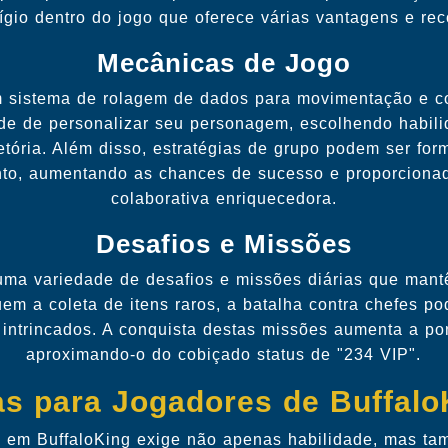
ígio dentro do jogo que oferece várias vantagens e re
Mecânicas de Jogo
um sistema de rolagem de dados para movimentação e 
de de personalizar seu personagem, escolhendo habil
jetória. Além disso, estratégias de grupo podem ser for
nto, aumentando as chances de sucesso e proporciona
colaborativa enriquecedora.
Desafios e Missões
uma variedade de desafios e missões diárias que mant
uem a coleta de itens raros, a batalha contra chefes p
intrincados. A conquista destas missões aumenta a po
aproximando-o do cobiçado status de "234 VIP".
as para Jogadores de Buffalo
o em BuffaloKing exige não apenas habilidade, mas ta