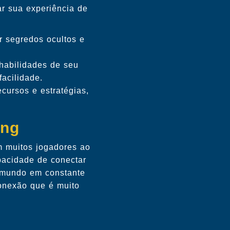
r sua experiência de
r segredos ocultos e
habilidades de seu
acilidade.
cursos e estratégias,
ing
m muitos jogadores ao
pacidade de conectar
 mundo em constante
onexão que é muito