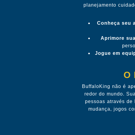
planejamento cuidad
Conheça seu 
Aprimore sua
perso
Jogue em equi
O 
BuffaloKing não é ap
redor do mundo. Sua
pessoas através de
mudança, jogos co