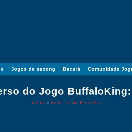
os
Jogos de sabong
Bacará
Comunidade Jog
erso do Jogo BuffaloKing
Início
»
Notícias da Empresa