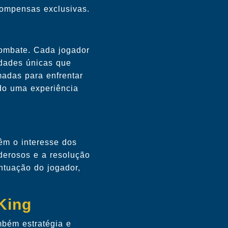
compensas exclusivas.
combate. Cada jogador
idades únicas que
madas para enfrentar
do uma experiência
êm o interesse dos
oderosos e a resolução
ntuação do jogador,
King
mbém estratégia e