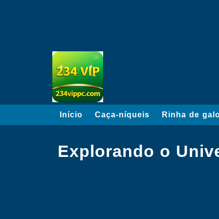
Início
Caça-níqueis
Rinha de gal
Explorando o Univ