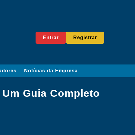
Entrar
Registrar
adores
Notícias da Empresa
: Um Guia Completo